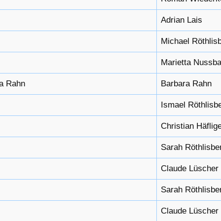
Adrian Lais
Michael Röthlis
Marietta Nussb
ra Rahn
Barbara Rahn
Ismael Röthlisb
Christian Häflig
Sarah Röthlisbe
Claude Lüscher
Sarah Röthlisbe
Claude Lüscher