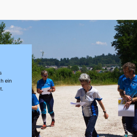
s
h ein
t.