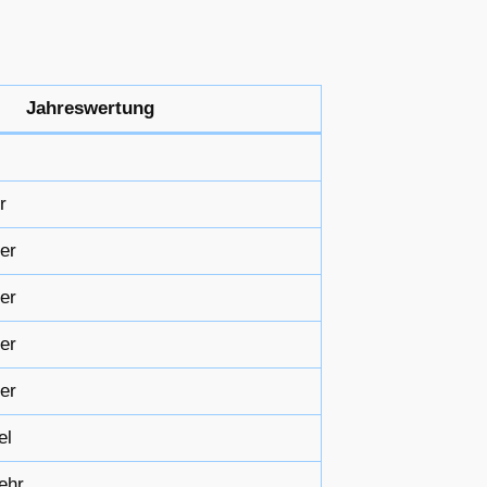
Jahreswertung
r
er
er
er
er
el
ehr