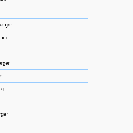
berger
aum
erger
er
rger
rger