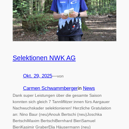
Selektionen NWK AG
Okt. 29, 2025
—
von
Carmen Schwammberger
in
News
Dank super Leistungen über die gesamte Saison
konnten sich gleich 7 Tannliflitzer:innen fürs Aargauer
Nachwuchskader selektionieren! Herzliche Gratulation
an: Nino Baur (neu)Anouk Bertschi (neu)Joschka
BertschiMaxim BertschiBernhard BieriSamuel
BieriKasimir GraberElia Häusermann (neu)